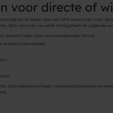
 voor directe of wi
verstandig om te kiezen voor een SMS-leverancier zoals Sp
tes. SMS versturen via white routing heeft de volgende vo
van de klant tegen spam en kwaadaardige inhoud
r authenticatieverkeer)
D’s
ichten
ie, afspraakherinneringen, marketingcampagnes en meer. C
yng.