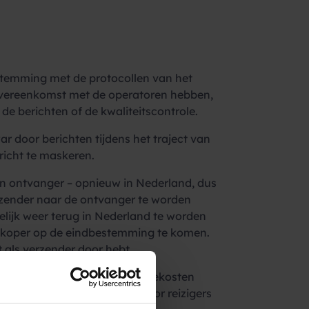
nstemming met de protocollen van het
sovereenkomst met de operatoren hebben,
de berichten of de kwaliteitscontrole.
ar door berichten tijdens het traject van
richt te maskeren.
 een ontvanger – opnieuw in Nederland, dus
rzender naar de ontvanger te worden
elijk weer terug in Nederland te worden
edkoper op de eindbestemming te komen.
 als verzender door hebt.
nder hierdoor de interconnectiekosten
orspronkelijk was bedoeld voor reizigers