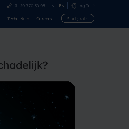
+31 20 770 30 05
NL
EN
Log In
Start gratis
Techniek
Careers
chadelijk?