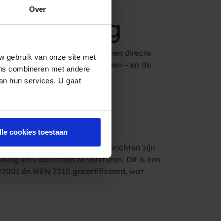
k of voor bulk messaging.
Over
rey routing
e bewust de keuze maakt om alleen directe
w gebruik van onze site met
die reputatie zou kunnen schaden – en de
ens combineren met andere
van hun services. U gaat
esteld aan
lle cookies toestaan
ntvangers en de inhoud van berichten zijn
ing sms-berichten te versturen. Dit is een
27001 én NEN 7510 gecertificeerd, wat