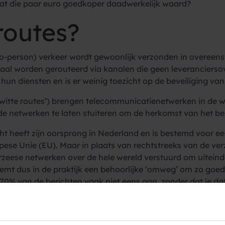
dat die paar euro goedkoper daadwerkelijk waard?
routes?
-to-person) verkeer wordt gewoonlijk verzonden in overee
onaal worden gerouteerd via kanalen die geen leverancier
n diensten en is er weinig toezicht op de beveiliging van 
f ‘witte routes’) brengen telecommunicatienetwerken in de w
de netwerken te laten stuiteren om de herkomst van het be
richt heeft zijn oorsprong in Nederland en is bestemd voor
ese Unie (EU). Maar in plaats van rechtstreeks van de ve
rzeese netwerken over de hele wereld verstuurd om uiteind
eemt dus in de praktijk een behoorlijke ‘omweg’ om zo go
% van de berichten vaak niet eens aan, zonder dat je dat
ch gezien niet illegaal is, is het onethisch omdat de verze
e betalen. Grey routing maakt gebruik van een dienst die o