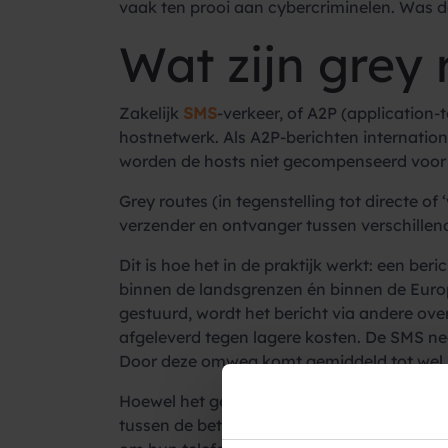
vaak ten prooi aan cybercriminelen. Was 
Wat zijn grey 
Zakelijk
SMS
-verkeer, of A2P (application
hostnetwerk. Als A2P-berichten internati
worden de hosts niet gecompenseerd voor hu
Grey routes (in tegenstelling tot directe o
verzender en ontvanger tussen verschillen
Dit is hoe het in de praktijk werkt: een be
binnen de landsgrenzen én binnen de Europ
gestuurd, wordt het bericht via andere ove
afgeleverd tegen lagere kosten. De SMS n
Door deze omweg komt gemiddeld tot wel 70
Hoewel het gebruik van grey routes technis
tussen de betrokken netwerken niet hoeft t