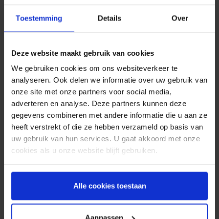
Toestemming
Details
Over
Veelgestelde vragen over RCS
Deze website maakt gebruik van cookies
We gebruiken cookies om ons websiteverkeer te
analyseren. Ook delen we informatie over uw gebruik van
onze site met onze partners voor social media,
adverteren en analyse. Deze partners kunnen deze
gegevens combineren met andere informatie die u aan ze
heeft verstrekt of die ze hebben verzameld op basis van
Wat is RCS chat?
uw gebruik van hun services. U gaat akkoord met onze
cookies als u onze website blijft gebruiken.
RCS staat voor Rich Communication Service.
Dit is een uitgebreide vorm van SMS. Het gaat
om communicatie via mobiele netwerken met
Alle cookies toestaan
rijkere functies dan een SMS-bericht zoals
groepschats, leesbevestigingen, typ-
indicatoren en de mogelijkheid om rijke
Aanpassen