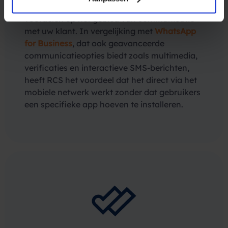
media-inhoud te versturen. RCS biedt tal van
voordelen op het gebied van communicatie
met uw klant. In vergelijking met
WhatsApp
for Business
, dat ook geavanceerde
communicatieopties biedt zoals multimedia,
verificaties en interactieve SMS-berichten,
heeft RCS het voordeel dat het direct via het
mobiele netwerk werkt zonder dat gebruikers
een specifieke app hoeven te installeren.