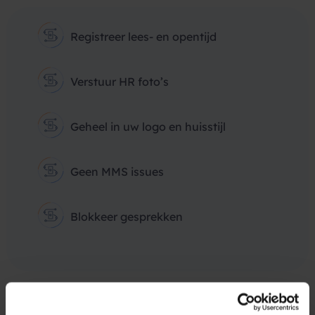
Registreer lees- en opentijd
Verstuur HR foto’s
Geheel in uw logo en huisstijl
Geen MMS issues
Blokkeer gesprekken