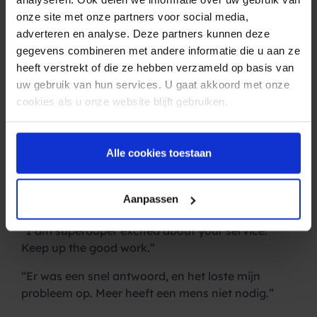
support
onze site met onze partners voor social media,
adverteren en analyse. Deze partners kunnen deze
Deze cijfers spreken misschien voor zich, maar
gegevens combineren met andere informatie die u aan ze
voor ons blijft de ervaring van de klant zelf het
heeft verstrekt of die ze hebben verzameld op basis van
allerbelangrijkste. Daarom hieronder nog een
uw gebruik van hun services. U gaat akkoord met onze
greep uit de
feedback van klanten
nadat zij een
cookies als u onze website blijft gebruiken.
beroep hadden gedaan op de supportafdeling van
Spryng:
Alle cookies toestaan
“Duidelijk oplossing! Rustig aan de telefoon, en
zaken die hij niet zeker weet vraagt hij na.”
Aanpassen
“Bedankt, de uitleg was super.”
“I am superduper excited about your service.
Keep up the good work.”
“Er was een snel antwoord, en het loste mijn
probleem op. Meer heeft een mens niet nodig.”