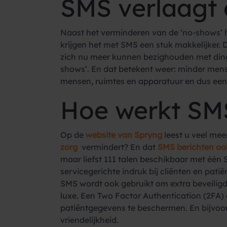
SMS verlaagt 
Naast het verminderen van de ‘no-shows’ h
krijgen het met SMS een stuk makkelijker. 
zich nu meer kunnen bezighouden met dinge
shows’. En dat betekent weer: minder mens
mensen, ruimtes en apparatuur en dus een
Hoe werkt SMS
Op de
website van Spryng
leest u veel mee
zorg
vermindert? En dat
SMS berichten ook
maar liefst 111 talen beschikbaar met één 
servicegerichte indruk bij cliënten en pati
SMS wordt ook gebruikt om extra beveiligd
luxe. Een Two Factor Authentication (2FA)
patiëntgegevens te beschermen. En bijvoorbe
vriendelijkheid.