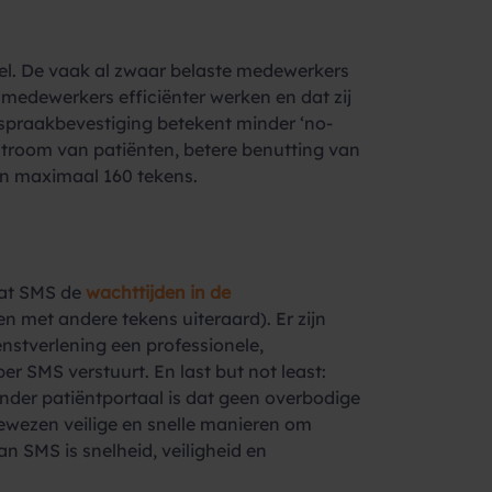
el. De vaak al zwaar belaste medewerkers
 medewerkers efficiënter werken en dat zij
spraakbevestiging betekent minder ‘no-
stroom van patiënten, betere benutting van
an maximaal 160 tekens.
dat SMS de
wachttijden in de
n met andere tekens uiteraard). Er zijn
nstverlening een professionele,
r SMS verstuurt. En last but not least:
nder patiëntportaal is dat geen overbodige
ewezen veilige en snelle manieren om
an SMS is snelheid, veiligheid en