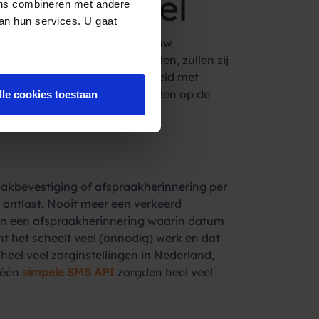
d personeel
ens combineren met andere
van hun services. U gaat
punt van aandacht. Door naar uw
ben in hun contact met klanten, zullen zij
un werkzaamheden. Bijvoorbeeld met
 zodat zij zich kunnen richten op de
lle cookies toestaan
de ‘klantreis’.
kbevestiging of afspraakherinnering per
t ontlast. Nooit meer een verkeerd
ren een afspraakherinnering waarin datum
nt het scheelt veel (onnodig) werk en dat
heel veel zorginstellingen in Nederland,
 één
simpele SMS API
zorgden heel veel