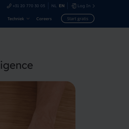
+31 20 770 30 05
NL
EN
Log In
Start gratis
Techniek
Careers
ligence