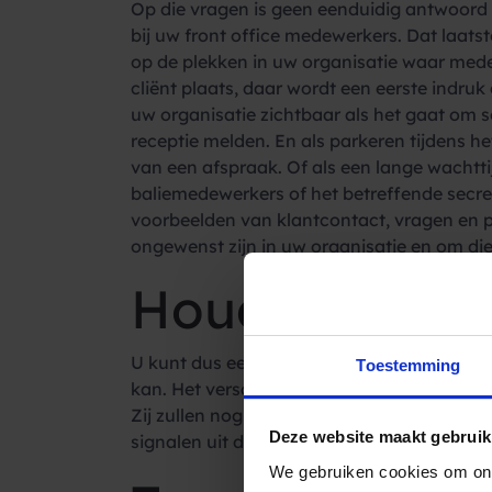
Op die vragen is geen eenduidig antwoord 
bij uw front office medewerkers. Dat laatst
op de plekken in uw organisatie waar medew
cliënt plaats, daar wordt een eerste indr
uw organisatie zichtbaar als het gaat om s
receptie melden. En als parkeren tijdens h
van een afspraak. Of als een lange wachttij
baliemedewerkers of het betreffende secreta
voorbeelden van klantcontact, vragen en pr
ongewenst zijn in uw organisatie en om d
Houd een ving
U kunt dus een extern onderzoek naar klan
Toestemming
kan. Het verschil? Tienduizenden euro’s. E
Zij zullen nog alerter worden in het signal
Deze website maakt gebruik
signalen uit de eerste hand.
We gebruiken cookies om ons