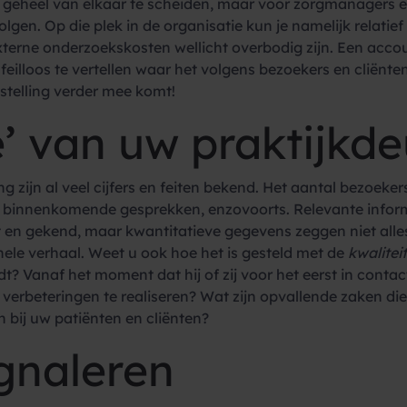
it geheel van elkaar te scheiden, maar voor zorgmanagers e
gen. Op die plek in de organisatie kun je namelijk relatie
t externe onderzoekskosten wellicht overbodig zijn. Een a
eilloos te vertellen waar het volgens bezoekers en cliënten
nstelling verder mee komt!
’ van uw praktijkde
 zijn al veel cijfers en feiten bekend. Het aantal bezoeker
 binnenkomende gesprekken, enzovoorts. Relevante informat
en gekend, maar kwantitatieve gegevens zeggen niet alles
hele verhaal. Weet u ook hoe het is gesteld met de
kwaliteit
dt? Vanaf het moment dat hij of zij voor het eerst in cont
 verbeteringen te realiseren? Wat zijn opvallende zaken di
 bij uw patiënten en cliënten?
gnaleren