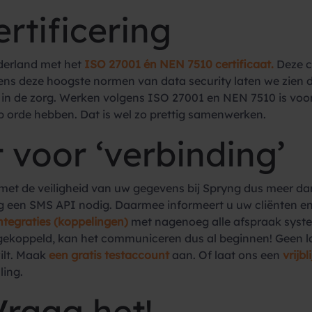
rtificering
derland met het
ISO 27001 én NEN 7510 certificaat.
Deze c
lgens deze hoogste normen van data security laten we zie
k in de zorg. Werken volgens ISO 27001 en NEN 7510 is voo
op orde hebben. Dat is wel zo prettig samenwerken.
 voor ‘verbinding’
 het met de veiligheid van uw gegevens bij Spryng dus meer
 nog een SMS API nodig. Daarmee informeert u uw cliënten 
ntegraties (koppelingen)
met nagenoeg alle afspraak syste
gekoppeld, kan het communiceren dus al beginnen! Geen 
ilt. Maak
een gratis testaccount
aan. Of laat ons een
vrijb
ling.
raag het!