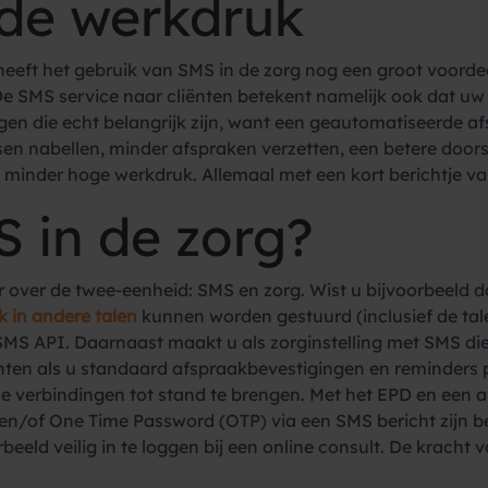
de werkdruk
eeft het gebruik van SMS in de zorg nog een groot voorde
De SMS service naar cliënten betekent namelijk ook dat uw
n die echt belangrijk zijn, want een geautomatiseerde af
en nabellen, minder afspraken verzetten, een betere door
 minder hoge werkdruk. Allemaal met een kort berichtje v
 in de zorg?
r over de twee-eenheid: SMS en zorg. Wist u bijvoorbeeld 
 in andere talen
kunnen worden gestuurd (inclusief de tale
SMS API. Daarnaast maakt u als zorginstelling met SMS die
ënten als u standaard afspraakbevestigingen en reminders pe
e verbindingen tot stand te brengen. Met het EPD en een a
 en/of One Time Password (OTP) via een SMS bericht zijn b
eld veilig in te loggen bij een online consult. De kracht v