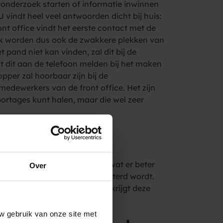
tonderzoek starten of informatie inwinnen
U vindt heel veel antwoorden dicht bij huis:
nt office vindt het eerste contact met de
lek worden dus ook de zwakkere plekken van
pand niet kan vinden, zal dit bij de
nt dit aan de telefoon melden bij het maken
pper zal hoorbaar zijn bij de
medewerkers van de front office. Het zijn
ortages kunt halen, maar die wel zeer
t office medewerkers vragen wat er beter
Over
 weten dat er naar hen geluisterd wordt.
En dat is pure winst, want u krijgt deze
w gebruik van onze site met