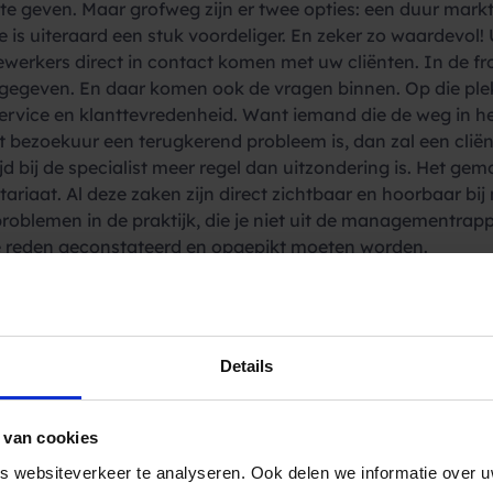
te geven. Maar grofweg zijn er twee opties: een duur mark
e is uiteraard een stuk voordeliger. En zeker zo waardevol! 
erkers direct in contact komen met uw cliënten. In de fro
uk gegeven. En daar komen ook de vragen binnen. Op die p
ervice en klanttevredenheid. Want iemand die de weg in het 
et bezoekuur een terugkerend probleem is, dan zal een clië
d bij de specialist meer regel dan uitzondering is. Het gemo
riaat. Al deze zaken zijn direct zichtbaar en hoorbaar bij 
oblemen in de praktijk, die je niet uit de managementrapp
ie reden geconstateerd en opgepikt moeten worden.
er aan de pols
ttevredenheid starten of uw receptionistes en andere fron
Details
n uw personeel zal zich ook meer gewaardeerd voelen als ze
eren van klachten, problemen en knelpunten op alle niveaus. 
 van cookies
 websiteverkeer te analyseren. Ook delen we informatie over u