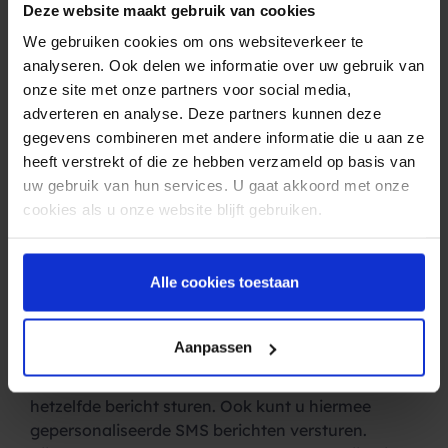
90% die het bericht binnen 3 minuten leest, is de
Deze website maakt gebruik van cookies
SMS een van de beste manieren om uw leden te
We gebruiken cookies om ons websiteverkeer te
bereiken. De combinatie van mail en SMS maakt
analyseren. Ook delen we informatie over uw gebruik van
uw communicatie erg effectief.
onze site met onze partners voor social media,
adverteren en analyse. Deze partners kunnen deze
Daarnaast organiseert u als studentenvereniging
gegevens combineren met andere informatie die u aan ze
natuurlijk feesten en andere activiteiten. Deze
heeft verstrekt of die ze hebben verzameld op basis van
kunnen gemakkelijk middels SMS gepromoot
uw gebruik van hun services. U gaat akkoord met onze
worden bij uw leden. Er kan vlak voor het
cookies als u onze website blijft gebruiken.
evenement een
herinnering
middels SMS worden
verstuurd, waardoor voorkomen kan worden dat
de opkomst tijdens het evenement tegenvalt. Om
Alle cookies toestaan
het voor u als studentenvereniging makkelijk te
maken, kunt u gebruik maken van ons platform.
Zo is het mogelijk om een Excel-lijst met de
Aanpassen
nummers van uw leden te uploaden en hiermee
kunt u binnen enkele seconde iedereen tegelijk
hetzelfde bericht sturen. Ook kunt u hiermee
gepersonaliseerde SMS berichten versturen.