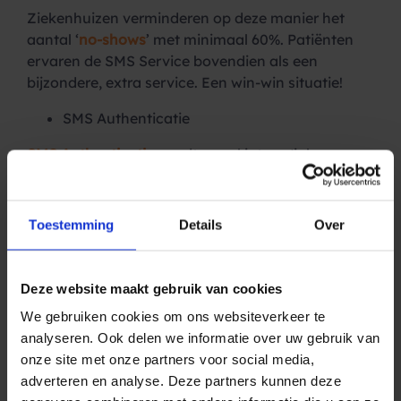
Ziekenhuizen verminderen op deze manier het
aantal ‘
no-shows
’ met minimaal 60%. Patiënten
ervaren de SMS Service bovendien als een
bijzondere, extra service. Een win-win situatie!
SMS Authenticatie
SMS Authenticatie
wordt zowel intern (inloggen
van medewerkers) als extern (inloggen van
patiënten) toegepast. Artsen, ander zorgpersoneel
en patiënten kunnen daarmee vanaf elke
Toestemming
Details
Over
gewenste locatie toegang krijgen tot
vertrouwelijke informatie.
Safety first!
Deze website maakt gebruik van cookies
SMS Alerts versturen
We gebruiken cookies om ons websiteverkeer te
Met een SMS Alert waarschuw je een grote groep
analyseren. Ook delen we informatie over uw gebruik van
mensen binnen enkele seconden. Een uitkomst bij
onze site met onze partners voor social media,
calamiteiten en noodsituaties.
adverteren en analyse. Deze partners kunnen deze