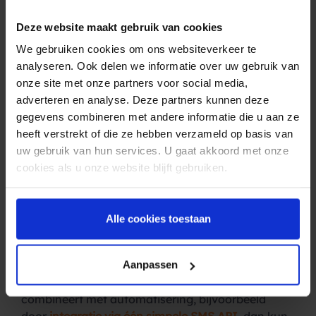
rapporten laten zien hoe efficiënt en succesvol
jouw SMS campagne is en wat het beste werkt
Deze website maakt gebruik van cookies
voor jouw organisatie. Zo haalt je het meeste uit
We gebruiken cookies om ons websiteverkeer te
jouw toekomstige marketingcampagnes.
analyseren. Ook delen we informatie over uw gebruik van
onze site met onze partners voor social media,
11. Betrouwbaar
adverteren en analyse. Deze partners kunnen deze
Waar e-mail vaak te kampen heeft met spam en
gegevens combineren met andere informatie die u aan ze
junk e-mail filters, is SMS een veilige manier van
heeft verstrekt of die ze hebben verzameld op basis van
communiceren. Mobiele telefoons hebben geen
uw gebruik van hun services. U gaat akkoord met onze
spambox. Dus zodra je SMS berichten verstuurt,
cookies als u onze website blijft gebruiken.
kun je er zeker van zijn dat jouw bericht veilig
aankomt. Zelfs als een mobieltje is uitgeschakeld
zal een SMS bericht binnen 48 uur worden
Alle cookies toestaan
afgeleverd.
12. Makkelijk te automatiseren
We gaven al eerder aan dat SMS berichten een
Aanpassen
hoge
open rate
hebben, maar als je dat
combineert met automatisering, bijvoorbeeld