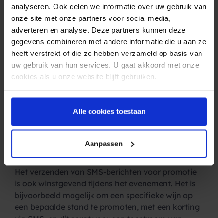
analyseren. Ook delen we informatie over uw gebruik van
SMS is niet alleen nuttig tijdens de
onze site met onze partners voor social media,
voorbereidingen voor het evenement, maar ook
adverteren en analyse. Deze partners kunnen deze
tijdens het evenement zelf. Als er tijdens de
gegevens combineren met andere informatie die u aan ze
tentoonstelling bijvoorbeeld iets speciaals gebeurt
heeft verstrekt of die ze hebben verzameld op basis van
op een specifieke stand, is het mogelijk om de
uw gebruik van hun services. U gaat akkoord met onze
bezoekers per SMS op de hoogte te stellen.
cookies als u onze website blijft gebruiken.
Speciale uitvoeringen zorgen voor een betere
klantervaring. Dit maakt de tentoonstelling
aantrekkelijker voor het jongere publiek door het
Alle cookies toestaan
gebruik van een communicatiekanaal; je blijft
verbonden met de mensen op het evenement.
Aanpassen
Toename
Het verzenden van SMS-berichten voor promotie
is ook winstgevend tijdens het evenement. Het is
bijvoorbeeld mogelijk om een ​​specifieke wijn op
een bepaalde stand te promoten, met een korting