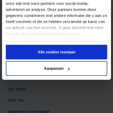
onze site met onze partners voor social media,
Sectoren
adverteren en analyse. Deze partners kunnen deze
gegevens combineren met andere informatie die u aan ze
Ons bedrijf
heeft verstrekt of die ze hebben verzameld op basis van
uw gebruik van hun services. U gaat akkoord met onze
Over Spryng
cookies als u onze website blijft gebruiken.
Contact
Blog
Alle cookies toestaan
Offerte op maat
Privacy policy
Aanpassen
ISO 27001
NEN 7510
Algemene voorwaarden