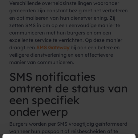
Verschillende overheidsinstellingen waaronder
gemeenten zijn constant bezig met het verbeteren
en optimaliseren van hun dienstverlening. Zij
zetten SMS in om op een eenvoudige manier te
communiceren met hun burgers en om een
excellente service te verrichten. Op deze manier
draagt een
SMS Gateway
bij aan een betere en
veiligere dienstverlening en een effectievere
manier van communiceren.
SMS notificaties
omtrent de status van
een specifiek
onderwerp
Burgers worden per SMS vroegtijdig geïnformeerd
wanneer hun paspoort of reisbescheiden af te