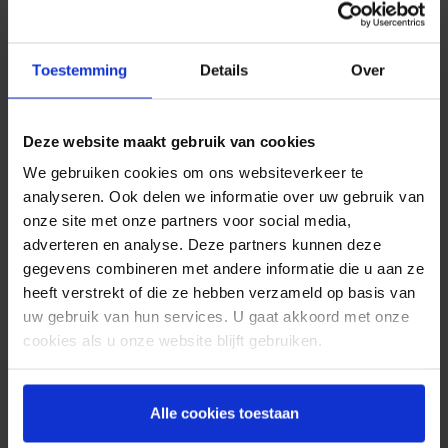
halen is. Om piekdruktes aan de balie te
voorkomen hebben gemeenten de keuze wanneer
een SMS uitgestuurd wordt. Hierdoor worden
Toestemming
Details
Over
wachtrijen voorkomen, ontstaat er een
effectievere manier van werken en door de
snellere service zijn burgers meer tevreden.
Deze website maakt gebruik van cookies
Afspraakherinneringen
We gebruiken cookies om ons websiteverkeer te
per SMS
analyseren. Ook delen we informatie over uw gebruik van
onze site met onze partners voor social media,
adverteren en analyse. Deze partners kunnen deze
Uit onderzoek is gebleken dat veel burgers
gegevens combineren met andere informatie die u aan ze
essentiële zaken als het afhaalbewijs, het verlopen
heeft verstrekt of die ze hebben verzameld op basis van
document of een pasfoto vergeten mee te nemen
uw gebruik van hun services. U gaat akkoord met onze
naar hun afspraak. Doordat zij per SMS
cookies als u onze website blijft gebruiken.
genotificeerd worden wordt dit probleem
voorkomen, wat resulteert in een effectievere
manier van werken voor gemeenten. Burgers
Alle cookies toestaan
ervaren deze SMS service als zeer prettig.