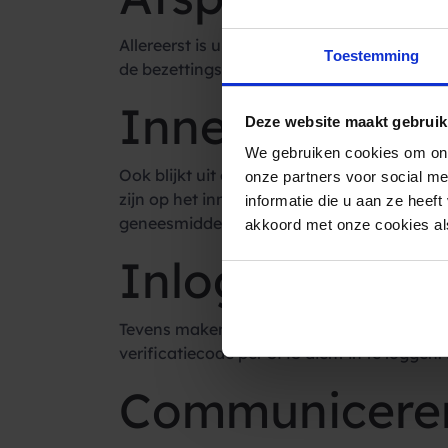
Allereerst is uit onderzoek gebleken dat
af
Toestemming
de bezettingsgraad van behandelruimtes, a
Innemen
of a
Deze website maakt gebruik
We gebruiken cookies om ons
Ook blijkt uit onderzoek dat patiënten di
onze partners voor social m
zijn op het innemen van hun medicatie. Hie
informatie die u aan ze heef
geneesmiddelen. Daarnaast sturen vele a
akkoord met onze cookies als
Inloggen op e
Tevens maken vele zorginstellingen gebrui
verificatiecode per SMS dient in te loggen.
Communicere