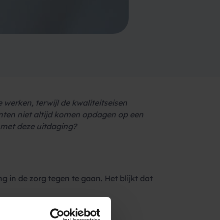
werken, terwijl de kwaliteitseisen
nten niet altijd komen opdagen op een
 met deze uitdaging?
 in de zorg tegen te gaan. Het blijkt dat