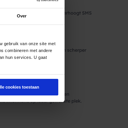
t minimaal 60%. Daarnaast verhoogt SMS
Over
en en wachtlijsten.
ie
w gebruik van onze site met
icijnen in 16% van de gevallen scherper
ens combineren met andere
belangrijk is bij bepaalde
van hun services. U gaat
len herhaalrecept.
eving
lle cookies toestaan
n privacy omdat personeel via een
jke informatie op ieder gewenste plek.