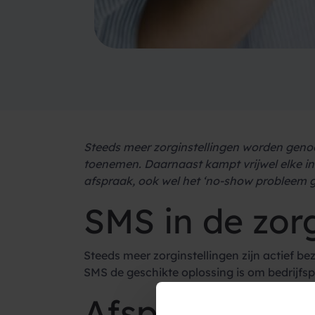
Steeds meer zorginstellingen worden genood
toenemen. Daarnaast kampt vrijwel elke in
afspraak, ook wel het ‘no-show probleem 
SMS in de zor
Steeds meer zorginstellingen zijn actief be
SMS de geschikte oplossing is om bedrijfsp
Afspraakheri