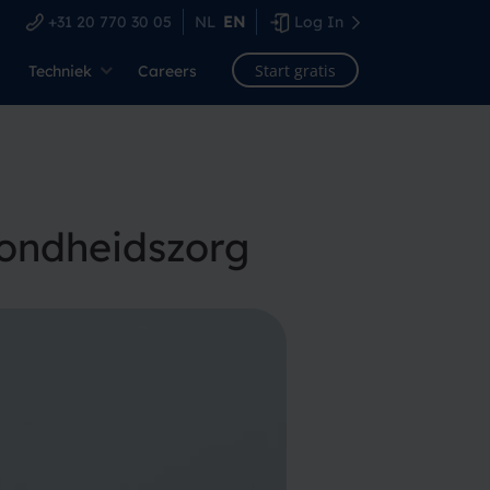
+31 20 770 30 05
NL
EN
Log In
Start gratis
Techniek
Careers
ondheidszorg