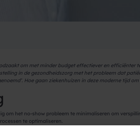
zaakt om met minder budget effectiever en efficiënter te 
stelling in de gezondheidszorg met het probleem dat patië
genoemd’. Hoe gaan ziekenhuizen in deze moderne tijd om
g
zig om het no-show probleem te minimaliseren om verspilling
rocessen te optimaliseren.
nneringen