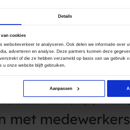
spraakherinneringen per SMS
de no-show minimaliseert me
Details
rtsen en ander personeel én minimaliseert het de wachttijd
fhalen van medicat
 van cookies
 websiteverkeer te analyseren. Ook delen we informatie over u
e een SMS herinnering ontvangen voor het innemen van med
edia, adverteren en analyse. Deze partners kunnen deze gegev
rdoor wordt het innamepatroon veel regelmatiger, wat zeer 
t verstrekt of die ze hebben verzameld op basis van uw gebruik 
pothekers
SMS notificaties
met informatie over het af te ha
 u onze website blijft gebruiken.
en beveiligde omg
Aanpassen
A
k van
authenticatie per SMS
. Dit verbetert de veiligheid e
 Het personeel heeft hierdoor altijd toegang tot vertrouweli
n met medewerkers