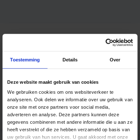
Voor wie dacht dat SMS achterhaald en
ouderwets is heeft het mis. Sterker nog, SMS is
populairder dan ooit. Onder consumenten is SMS
Toestemming
Details
Over
weliswaar aardig op z’n retour, maar voor de
zakelijke markt is SMS dé uitkomst om
consumenten te bereiken.
Deze website maakt gebruik van cookies
We gebruiken cookies om ons websiteverkeer te
analyseren. Ook delen we informatie over uw gebruik van
Trusted by companies like
onze site met onze partners voor social media,
adverteren en analyse. Deze partners kunnen deze
gegevens combineren met andere informatie die u aan ze
heeft verstrekt of die ze hebben verzameld op basis van
uw gebruik van hun services. U gaat akkoord met onze