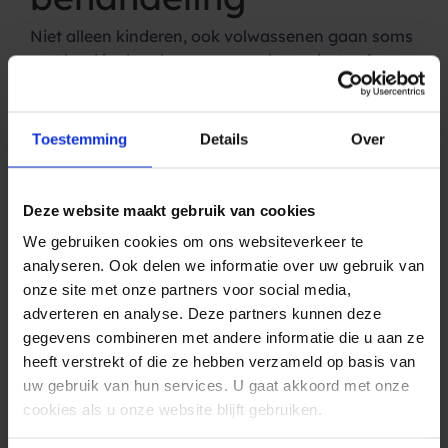
Niet alleen kinderen, ook volwassenen gaan soms
met lood in de schoenen naar de tandarts of
mondhygiënist(e). Uw patiënten geruststellen en
vertrouwen geven helpt daarbij. Niet alleen voor
en tijdens de behandeling, maar ook daarna. Dus
Toestemming
Details
Over
als uw patiënten na de behandeling of controle
nog een vriendelijk SMS bericht vanuit uw praktijk
ontvangen, dan versterkt dit de betrokkenheid en
Deze website maakt gebruik van cookies
relatie op lange termijn. De kracht van slechts 160
We gebruiken cookies om ons websiteverkeer te
tekens (of minder)!
analyseren. Ook delen we informatie over uw gebruik van
onze site met onze partners voor social media,
“Hartelijk dank voor uw bezoek aan
adverteren en analyse. Deze partners kunnen deze
tandartsenpraktijk Voorhof.
Als u nog vragen
gegevens combineren met andere informatie die u aan ze
heeft, dan horen wij dat graag. Prettige dag!”
heeft verstrekt of die ze hebben verzameld op basis van
Op tijd betalen met
uw gebruik van hun services. U gaat akkoord met onze
cookies als u onze website blijft gebruiken.
SMS