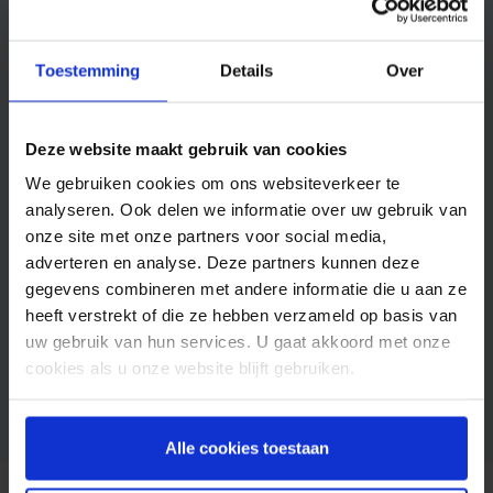
Toestemming
Details
Over
Duurzame pakketbezorger Homerr
Deze website maakt gebruik van cookies
optimaliseert onboardingsproces van
pakketpunten met SMS
We gebruiken cookies om ons websiteverkeer te
analyseren. Ook delen we informatie over uw gebruik van
Homerr is één van Europa’s meest innovatieve
onze site met onze partners voor social media,
en duurzame logistieke spelers. Het bedrijf zet
adverteren en analyse. Deze partners kunnen deze
sterk in op de last mile delivery en heeft als doel
gegevens combineren met andere informatie die u aan ze
om pakketbezorging socialerl én duurzamer te
heeft verstrekt of die ze hebben verzameld op basis van
mei 17, 2023
maken. Homerr stelt particulieren aan om
uw gebruik van hun services. U gaat akkoord met onze
LOGISTIEK
HomerrPunt te worden vanuit…
cookies als u onze website blijft gebruiken.
Alle cookies toestaan