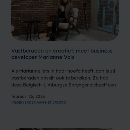
Vastberaden en creatief: meet business
developer Marianne Vols
Als Marianne iets in haar hoofd heeft, dan is zij
vastberaden om dit ook te bereiken. Zo had
deze Belgisch-Limburgse Sprynger zichzelf een
doel gesteld: voor haar 27e verjaardag
februari 16, 2023
emigreren naar Nederland. Op de dag na haar
MEDEWERKER AAN HET WOORD
27e verjaardag werd ze…