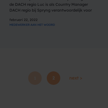
de DACH regio Luc is als Country Manager
DACH regio bij Spryng verantwoordelijk voor
alle sales, marketing en commercie in Duitsland,
februari 22, 2022
Oostenrijk en Zwitserland. Ook begeleidt hij de
MEDEWERKER AAN HET WOORD
Duitse stagiairs. De Duitstalige regio…
2
next >
1