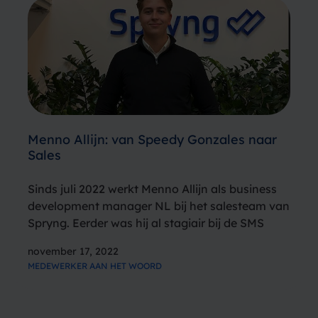
Menno Allijn: van Speedy Gonzales naar
Sales
Sinds juli 2022 werkt Menno Allijn als business
development manager NL bij het salesteam van
Spryng. Eerder was hij al stagiair bij de SMS
provider in Amsterdam. Menno combineert werk
november 17, 2022
en studie en is met zijn 22 jaar de jongste
MEDEWERKER AAN HET WOORD
medewerker…