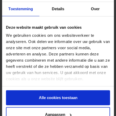
Toestemming
Details
Over
Deze website maakt gebruik van cookies
We gebruiken cookies om ons websiteverkeer te
analyseren. Ook delen we informatie over uw gebruik van
onze site met onze partners voor social media,
adverteren en analyse. Deze partners kunnen deze
gegevens combineren met andere informatie die u aan ze
heeft verstrekt of die ze hebben verzameld op basis van
Nicolas: “Ik had altijd een hekel aan de
uw gebruik van hun services. U gaat akkoord met onze
maandagochtend, tot ik bij Spryng ging
werken.”
cookies als u onze website blijft gebruiken.
Business Development Manager Nicolas
Clevenbergh aan het woord . Zijn naam
Alle cookies toestaan
verraadt het al een beetje. Nicolas komt uit
België. Niet vreemd dus dat hij zich bij Spryng
juni 3, 2022
Aanpassen