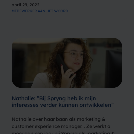
begint het hart van Sven van Wassenhove
april 29, 2022
harder te kloppen. Pas 29 lentes jong…
MEDEWERKER AAN HET WOORD
Nathalie: “Bij Spryng heb ik mijn
interesses verder kunnen ontwikkelen”
Nathalie over haar baan als marketing &
customer experience manager. . Ze werkt al
meer dan een jaar bij Spryng als marketing &