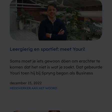
Leergierig en sportief: meet Youri!
Soms moet je iets gewoon dóen om erachter te
komen dat het niet is wat je zoekt. Dat gebeurde
Youri toen hij bij Spryng begon als Business
developer. Na drie maanden kwam hij, samen
december 15, 2022
met country manager Naomi en operationeel
MEDEWERKER AAN HET WOORD
manager…