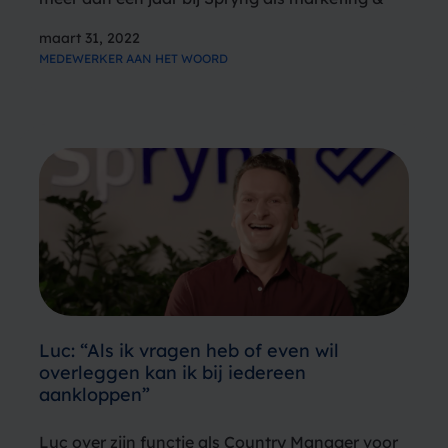
customer experience manager maar nog altijd
maart 31, 2022
is ze niet te volgen als ze met haar vriend belt.
MEDEWERKER AAN HET WOORD
Hoe…
Luc: “Als ik vragen heb of even wil
overleggen kan ik bij iedereen
aankloppen”
Luc over zijn functie als Country Manager voor