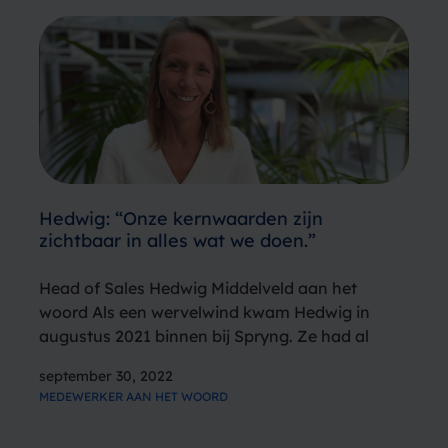
Hedwig: “Onze kernwaarden zijn
zichtbaar in alles wat we doen.”
Head of Sales Hedwig Middelveld aan het
woord Als een wervelwind kwam Hedwig in
augustus 2021 binnen bij Spryng. Ze had al
meteen 100 goede ideeën. Bijvoorbeeld om de
september 30, 2022
gezondheidszorg te innoveren (een van haar
MEDEWERKER AAN HET WOORD
drijfveren). Die berg energie is in…