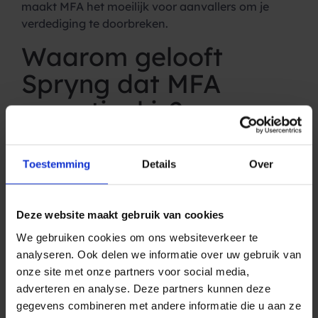
maakt MFA het moeilijk voor aanvallers om je
verdediging te doorbreken.
Waarom gelooft
Spryng dat MFA
essentieel is?
Bij Spryng staat het beschermen van de gegevens
van onze klanten centraal in onze missie. Als een
Toestemming
Details
Over
SMS-servicebedrijf met strenge beveiliging
normen zoals
ISO 27001
en
NEN 7510
, laten we
geen steen on omgedraaid om de hoogst
Deze website maakt gebruik van cookies
mogelijke bescherming te garanderen voor de
We gebruiken cookies om ons websiteverkeer te
gevoelige informatie van onze klanten. We
analyseren. Ook delen we informatie over uw gebruik van
begrijpen het belang van vertrouwen in onze
onze site met onze partners voor social media,
branche. Daarom sluit Multi-Factor Authenticatie
adverteren en analyse. Deze partners kunnen deze
(MFA) naadloos aan bij onze toewijding aan
gegevens combineren met andere informatie die u aan ze
veiligheid.